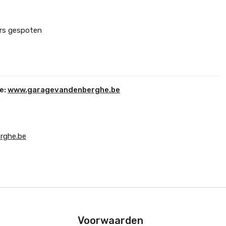
rs gespoten
e:
www.garagevandenberghe.be
rghe.be
Voorwaarden