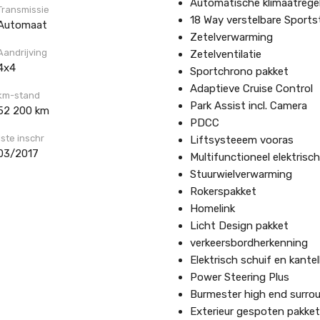
Automatische klimaatrege
Transmissie
18 Way verstelbare Sport
Automaat
Zetelverwarming
Aandrijving
Zetelventilatie
4x4
Sportchrono pakket
Adaptieve Cruise Control
km-stand
Park Assist incl. Camera
52 200 km
PDCC
1ste inschr
Liftsysteeem vooras
03/2017
Multifunctioneel elektrisch
Stuurwielverwarming
Rokerspakket
Homelink
Licht Design pakket
verkeersbordherkenning
Elektrisch schuif en kante
Power Steering Plus
Burmester high end surr
Exterieur gespoten pakket