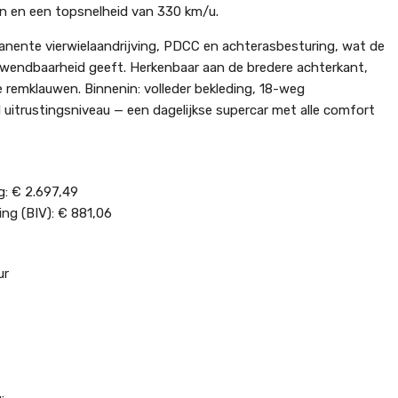
n en een topsnelheid van 330 km/u.
nente vierwielaandrijving, PDCC en achterasbesturing, wat de
n wendbaarheid geeft. Herkenbaar aan de bredere achterkant,
 remklauwen. Binnenin: volleder bekleding, 18-weg
 uitrustingsniveau — een dagelijkse supercar met alle comfort
ng: € 2.697,49
ing (BIV): € 881,06
ur