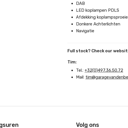
DAB
LED koplampen PDLS
Afdekking koplampsproeie
Donkere Achterlichten
Navigatie
Full stock? Check our websit
Tim:
Tel.:
+32(0)497.36.50.72
Mail:
tim@garagevandenbe
gsuren
Volg ons