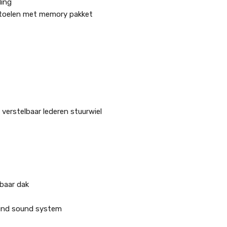
ling
stoelen met memory pakket
 verstelbaar lederen stuurwiel
lbaar dak
ound sound system